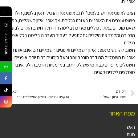
אופניים.
←
האם לאופני איזון יש בלמים? לרוב אופני איזון הרגילות אין בלמים, הילדים
פשוט עוצרים את האופניים בעזרת רגליהם. אך אופני איזון חשמליים, כפי
שאנו מוכרים באתר, כוללים מערכת בלימה וזהו חלק חשוב התורם לבטיחות
הרכיבה ומלמד את הילדים גם לתפעל בעתיד מערכות בלימה בכל אופניים
צרו איתנו קשר
רגילות.
חשוב להדגש כי אופני איזון חשמליים ואופניים חשמליים הם אינם אותו הדבר.
אופניים חשמליים הם דבר מורכב יותר ובעל סיכונים רבים יותר. אופניים
חשמלים מיועדים עבור מי ששולט היטב במיומנויות הרכיבה ולכן אינם
מומלצים לילדים קטנים.
הקודם
הבא
אופני איזון חשמליים
אז קנינו את אופני האיזון החשמליים הראשונות שלנו – היכן רוכבים בבטחה ?
מפת האתר
ראשי
חנות