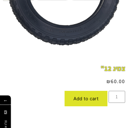
צמיג 12"
₪
60.00
Add to cart
←