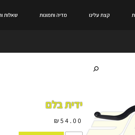
ת
קצת עלינו
מדיה ותמונות
שאלות ות
ידית בלם
₪
54.00